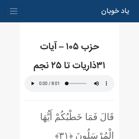
یاد خوبان
حزب ۱۰۵ – آيات
۳۱ذاريات تا ۲۵ نجم
قَالَ فَمَا خَطْبُكُمْ أَيُّهَا
الْمُرْسَلُونَ
﴿۳۱﴾