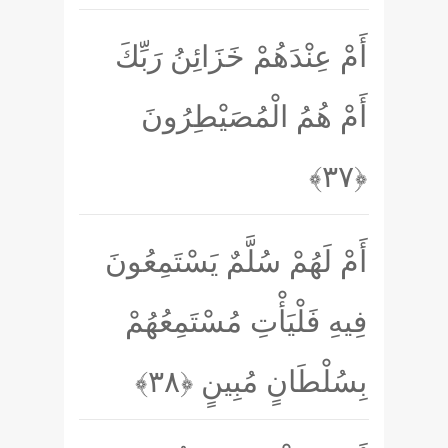
أَمْ عِنْدَهُمْ خَزَائِنُ رَبِّكَ
أَمْ هُمُ الْمُصَيْطِرُونَ
﴿۳۷﴾
أَمْ لَهُمْ سُلَّمٌ يَسْتَمِعُونَ
فِيهِ فَلْيَأْتِ مُسْتَمِعُهُمْ
بِسُلْطَانٍ مُبِينٍ
﴿۳۸﴾