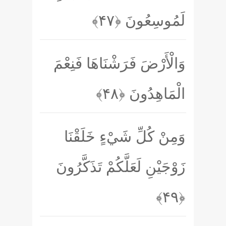
لَمُوسِعُونَ
﴿۴۷﴾
وَالْأَرْضَ فَرَشْنَاهَا فَنِعْمَ
الْمَاهِدُونَ
﴿۴۸﴾
وَمِنْ كُلِّ شَيْءٍ خَلَقْنَا
زَوْجَيْنِ لَعَلَّكُمْ تَذَكَّرُونَ
﴿۴۹﴾