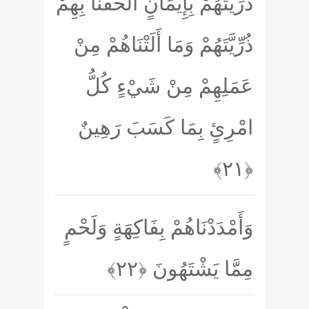
ذُرِّيَّتُهُمْ بِإِيمَانٍ أَلْحَقْنَا بِهِمْ
ذُرِّيَّتَهُمْ وَمَا أَلَتْنَاهُمْ مِنْ
عَمَلِهِمْ مِنْ شَيْءٍ كُلُّ
امْرِئٍ بِمَا كَسَبَ رَهِينٌ
﴿۲۱﴾
وَأَمْدَدْنَاهُمْ بِفَاكِهَةٍ وَلَحْمٍ
مِمَّا يَشْتَهُونَ
﴿۲۲﴾