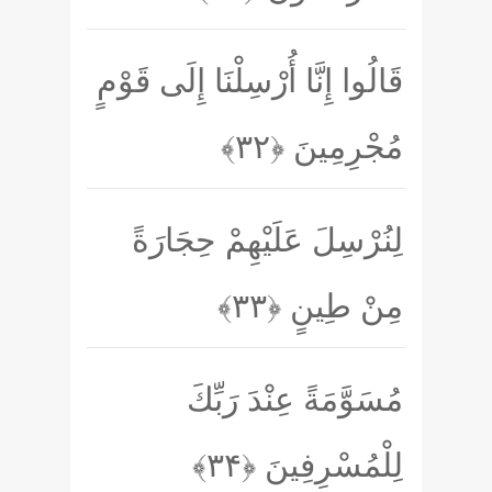
قَالُوا إِنَّا أُرْسِلْنَا إِلَى قَوْمٍ
مُجْرِمِينَ
﴿۳۲﴾
لِنُرْسِلَ عَلَيْهِمْ حِجَارَةً
مِنْ طِينٍ
﴿۳۳﴾
مُسَوَّمَةً عِنْدَ رَبِّكَ
لِلْمُسْرِفِينَ
﴿۳۴﴾