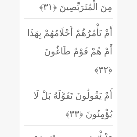
مِنَ الْمُتَرَبِّصِينَ
﴿۳۱﴾
أَمْ تَأْمُرُهُمْ أَحْلَامُهُمْ بِهَذَا
أَمْ هُمْ قَوْمٌ طَاغُونَ
﴿۳۲﴾
أَمْ يَقُولُونَ تَقَوَّلَهُ بَلْ لَا
يُؤْمِنُونَ
﴿۳۳﴾