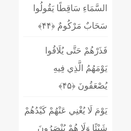
السَّمَاءِ سَاقِطًا يَقُولُوا
سَحَابٌ مَرْكُومٌ
﴿۴۴﴾
فَذَرْهُمْ حَتَّى يُلَاقُوا
يَوْمَهُمُ الَّذِي فِيهِ
يُصْعَقُونَ
﴿۴۵﴾
يَوْمَ لَا يُغْنِي عَنْهُمْ كَيْدُهُمْ
شَيْئًا وَلَا هُمْ يُنْصَرُونَ