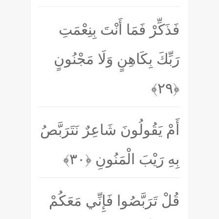
فَذَكِّرْ فَمَا أَنْتَ بِنِعْمَتِ
رَبِّكَ بِكَاهِنٍ وَلَا مَجْنُونٍ
﴿۲۹﴾
أَمْ يَقُولُونَ شَاعِرٌ نَتَرَبَّصُ
بِهِ رَيْبَ الْمَنُونِ
﴿۳۰﴾
قُلْ تَرَبَّصُوا فَإِنِّي مَعَكُمْ