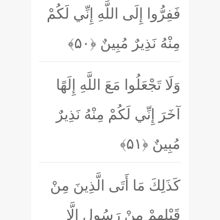
فَفِرُّوا إِلَى اللَّهِ إِنِّي لَكُمْ
مِنْهُ نَذِيرٌ مُبِينٌ
﴿۵۰﴾
وَلَا تَجْعَلُوا مَعَ اللَّهِ إِلَهًا
آخَرَ إِنِّي لَكُمْ مِنْهُ نَذِيرٌ
مُبِينٌ
﴿۵۱﴾
كَذَلِكَ مَا أَتَى الَّذِينَ مِنْ
قَبْلِهِمْ مِنْ رَسُولٍ إِلَّا