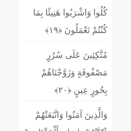
كُلُوا وَاشْرَبُوا هَنِيئًا بِمَا
كُنْتُمْ تَعْمَلُونَ
﴿۱۹﴾
مُتَّكِئِينَ عَلَى سُرُرٍ
مَصْفُوفَةٍ وَزَوَّجْنَاهُمْ
بِحُورٍ عِينٍ
﴿۲۰﴾
وَالَّذِينَ آمَنُوا وَاتَّبَعَتْهُمْ