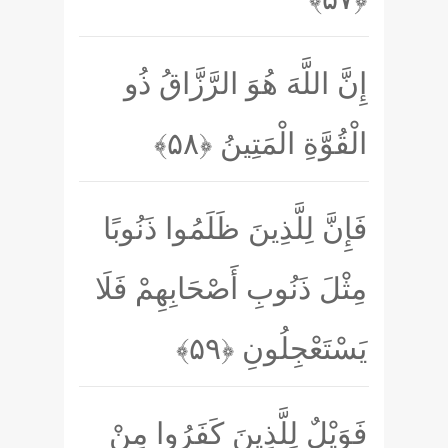
إِنَّ اللَّهَ هُوَ الرَّزَّاقُ ذُو
الْقُوَّةِ الْمَتِينُ
﴿۵۸﴾
فَإِنَّ لِلَّذِينَ ظَلَمُوا ذَنُوبًا
مِثْلَ ذَنُوبِ أَصْحَابِهِمْ فَلَا
يَسْتَعْجِلُونِ
﴿۵۹﴾
فَوَيْلٌ لِلَّذِينَ كَفَرُوا مِنْ