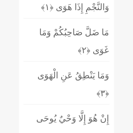
وَالنَّجْمِ إِذَا هَوَى
﴿۱﴾
مَا ضَلَّ صَاحِبُكُمْ وَمَا
غَوَى
﴿۲﴾
وَمَا يَنْطِقُ عَنِ الْهَوَى
﴿۳﴾
إِنْ هُوَ إِلَّا وَحْيٌ يُوحَى