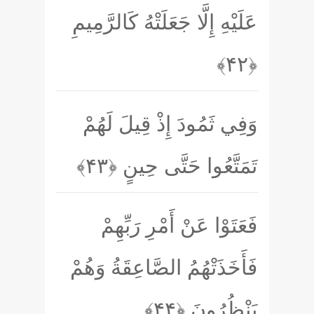
عَلَيْهِ إِلَّا جَعَلَتْهُ كَالرَّمِيمِ
﴿۴۲﴾
وَفِي ثَمُودَ إِذْ قِيلَ لَهُمْ
تَمَتَّعُوا حَتَّى حِينٍ
﴿۴۳﴾
فَعَتَوْا عَنْ أَمْرِ رَبِّهِمْ
فَأَخَذَتْهُمُ الصَّاعِقَةُ وَهُمْ
يَنْظُرُونَ
﴿۴۴﴾