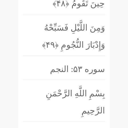
حِينَ تَقُومُ
﴿۴۸﴾
وَمِنَ اللَّيْلِ فَسَبِّحْهُ
وَإِدْبَارَ النُّجُومِ
﴿۴۹﴾
سوره ۵۳: النجم
بِسْمِ اللَّهِ الرَّحْمَنِ
الرَّحِيمِ