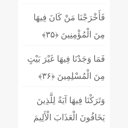
فَأَخْرَجْنَا مَنْ كَانَ فِيهَا
مِنَ الْمُؤْمِنِينَ
﴿۳۵﴾
فَمَا وَجَدْنَا فِيهَا غَيْرَ بَيْتٍ
مِنَ الْمُسْلِمِينَ
﴿۳۶﴾
وَتَرَكْنَا فِيهَا آيَةً لِلَّذِينَ
يَخَافُونَ الْعَذَابَ الْأَلِيمَ