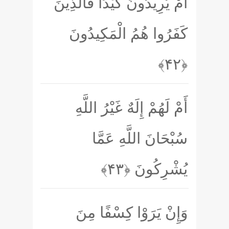
أَمْ يُرِيدُونَ كَيْدًا فَالَّذِينَ
كَفَرُوا هُمُ الْمَكِيدُونَ
﴿۴۲﴾
أَمْ لَهُمْ إِلَهٌ غَيْرُ اللَّهِ
سُبْحَانَ اللَّهِ عَمَّا
يُشْرِكُونَ
﴿۴۳﴾
وَإِنْ يَرَوْا كِسْفًا مِنَ