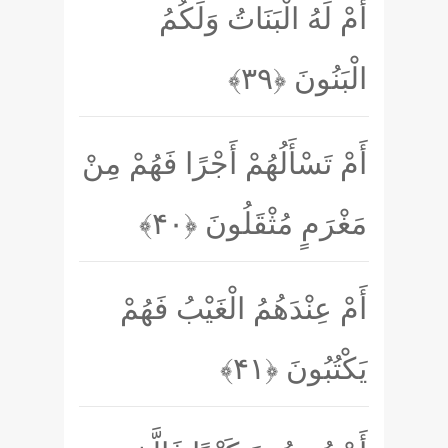
أَمْ لَهُ الْبَنَاتُ وَلَكُمُ
الْبَنُونَ
﴿۳۹﴾
أَمْ تَسْأَلُهُمْ أَجْرًا فَهُمْ مِنْ
مَغْرَمٍ مُثْقَلُونَ
﴿۴۰﴾
أَمْ عِنْدَهُمُ الْغَيْبُ فَهُمْ
يَكْتُبُونَ
﴿۴۱﴾