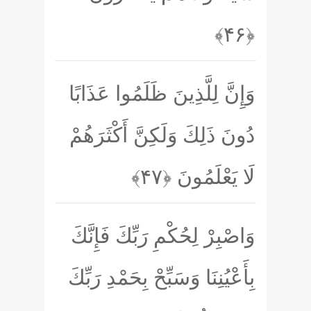
﴿۴۶﴾
وَإِنَّ لِلَّذِينَ ظَلَمُوا عَذَابًا
دُونَ ذَلِكَ وَلَكِنَّ أَكْثَرَهُمْ
لَا يَعْلَمُونَ
﴿۴۷﴾
وَاصْبِرْ لِحُكْمِ رَبِّكَ فَإِنَّكَ
بِأَعْيُنِنَا وَسَبِّحْ بِحَمْدِ رَبِّكَ