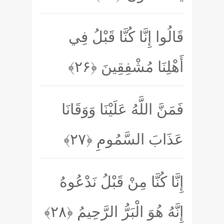
قَالُوا إِنَّا كُنَّا قَبْلُ فِي
أَهْلِنَا مُشْفِقِينَ
﴿۲۶﴾
فَمَنَّ اللَّهُ عَلَيْنَا وَوَقَانَا
عَذَابَ السَّمُومِ
﴿۲۷﴾
إِنَّا كُنَّا مِنْ قَبْلُ نَدْعُوهُ
إِنَّهُ هُوَ الْبَرُّ الرَّحِيمُ
﴿۲۸﴾