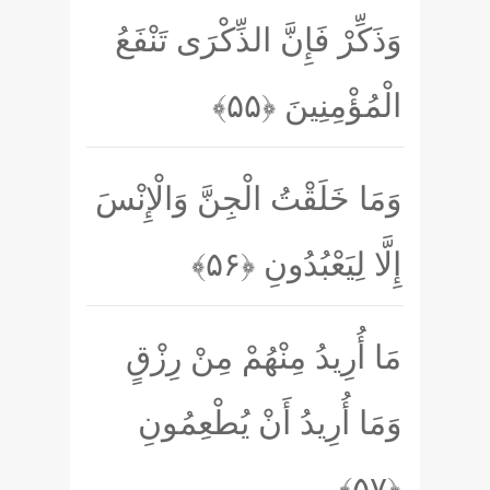
وَذَكِّرْ فَإِنَّ الذِّكْرَى تَنْفَعُ
الْمُؤْمِنِينَ
﴿۵۵﴾
وَمَا خَلَقْتُ الْجِنَّ وَالْإِنْسَ
إِلَّا لِيَعْبُدُونِ
﴿۵۶﴾
مَا أُرِيدُ مِنْهُمْ مِنْ رِزْقٍ
وَمَا أُرِيدُ أَنْ يُطْعِمُونِ
﴿۵۷﴾