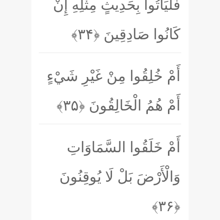
فَلْيَأْتُوا بِحَدِيثٍ مِثْلِهِ إِنْ
كَانُوا صَادِقِينَ
﴿۳۴﴾
أَمْ خُلِقُوا مِنْ غَيْرِ شَيْءٍ
أَمْ هُمُ الْخَالِقُونَ
﴿۳۵﴾
أَمْ خَلَقُوا السَّمَاوَاتِ
وَالْأَرْضَ بَلْ لَا يُوقِنُونَ
﴿۳۶﴾