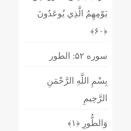
يَوْمِهِمُ الَّذِي يُوعَدُونَ
﴿۶۰﴾
سوره ۵۲: الطور
بِسْمِ اللَّهِ الرَّحْمَنِ
الرَّحِيمِ
وَالطُّورِ
﴿۱﴾