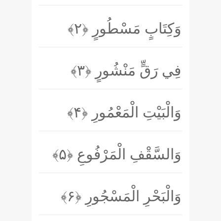
وَكِتَابٍ مَسْطُورٍ
﴿۲﴾
فِي رَقٍّ مَنْشُورٍ
﴿۳﴾
وَالْبَيْتِ الْمَعْمُورِ
﴿۴﴾
وَالسَّقْفِ الْمَرْفُوعِ
﴿۵﴾
وَالْبَحْرِ الْمَسْجُورِ
﴿۶﴾