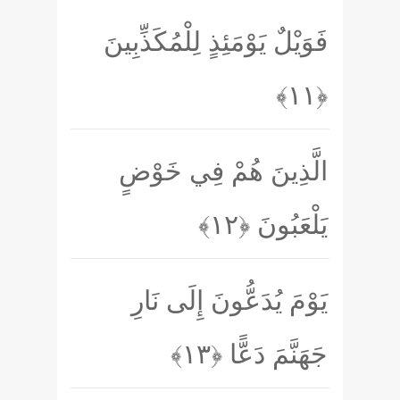
فَوَيْلٌ يَوْمَئِذٍ لِلْمُكَذِّبِينَ
﴿۱۱﴾
الَّذِينَ هُمْ فِي خَوْضٍ
يَلْعَبُونَ
﴿۱۲﴾
يَوْمَ يُدَعُّونَ إِلَى نَارِ
جَهَنَّمَ دَعًّا
﴿۱۳﴾