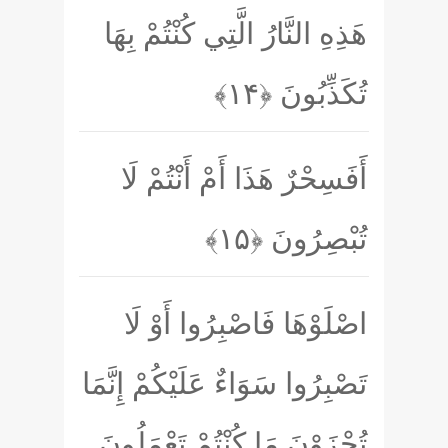
هَذِهِ النَّارُ الَّتِي كُنْتُمْ بِهَا
تُكَذِّبُونَ
﴿۱۴﴾
أَفَسِحْرٌ هَذَا أَمْ أَنْتُمْ لَا
تُبْصِرُونَ
﴿۱۵﴾
اصْلَوْهَا فَاصْبِرُوا أَوْ لَا
تَصْبِرُوا سَوَاءٌ عَلَيْكُمْ إِنَّمَا
تُجْزَوْنَ مَا كُنْتُمْ تَعْمَلُونَ