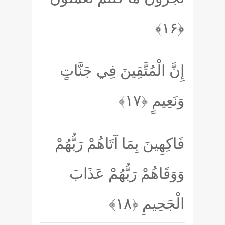
﴿۱۶﴾
إِنَّ الْمُتَّقِينَ فِي جَنَّاتٍ
وَنَعِيمٍ
﴿۱۷﴾
فَاكِهِينَ بِمَا آتَاهُمْ رَبُّهُمْ
وَوَقَاهُمْ رَبُّهُمْ عَذَابَ
الْجَحِيمِ
﴿۱۸﴾