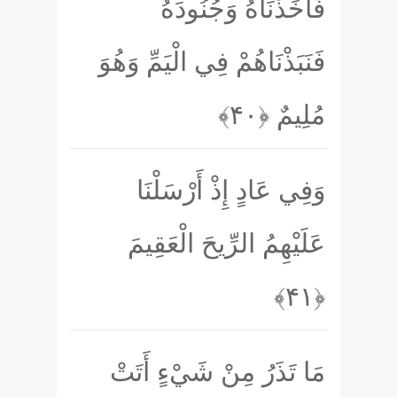
فَأَخَذْنَاهُ وَجُنُودَهُ
فَنَبَذْنَاهُمْ فِي الْيَمِّ وَهُوَ
مُلِيمٌ
﴿۴۰﴾
وَفِي عَادٍ إِذْ أَرْسَلْنَا
عَلَيْهِمُ الرِّيحَ الْعَقِيمَ
﴿۴۱﴾
مَا تَذَرُ مِنْ شَيْءٍ أَتَتْ