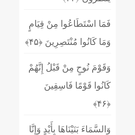
فَمَا اسْتَطَاعُوا مِنْ قِيَامٍ
وَمَا كَانُوا مُنْتَصِرِينَ
﴿۴۵﴾
وَقَوْمَ نُوحٍ مِنْ قَبْلُ إِنَّهُمْ
كَانُوا قَوْمًا فَاسِقِينَ
﴿۴۶﴾
وَالسَّمَاءَ بَنَيْنَاهَا بِأَيْدٍ وَإِنَّا