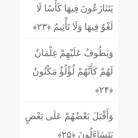
يَتَنَازَعُونَ فِيهَا كَأْسًا لَا
لَغْوٌ فِيهَا وَلَا تَأْثِيمٌ
﴿۲۳﴾
وَيَطُوفُ عَلَيْهِمْ غِلْمَانٌ
لَهُمْ كَأَنَّهُمْ لُؤْلُؤٌ مَكْنُونٌ
﴿۲۴﴾
وَأَقْبَلَ بَعْضُهُمْ عَلَى بَعْضٍ
يَتَسَاءَلُونَ
﴿۲۵﴾