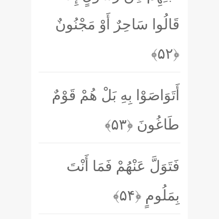
قَالُوا سَاحِرٌ أَوْ مَجْنُونٌ
﴿۵۲﴾
أَتَوَاصَوْا بِهِ بَلْ هُمْ قَوْمٌ
طَاغُونَ
﴿۵۳﴾
فَتَوَلَّ عَنْهُمْ فَمَا أَنْتَ
بِمَلُومٍ
﴿۵۴﴾