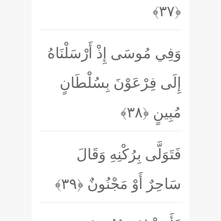
﴿۳۷﴾
وَفِي مُوسَى إِذْ أَرْسَلْنَاهُ
إِلَى فِرْعَوْنَ بِسُلْطَانٍ
مُبِينٍ
﴿۳۸﴾
فَتَوَلَّى بِرُكْنِهِ وَقَالَ
سَاحِرٌ أَوْ مَجْنُونٌ
﴿۳۹﴾