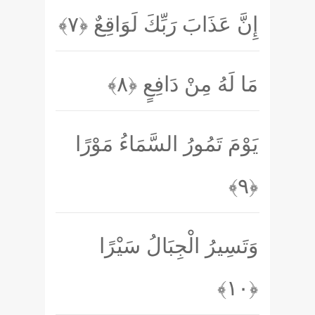
إِنَّ عَذَابَ رَبِّكَ لَوَاقِعٌ
﴿۷﴾
مَا لَهُ مِنْ دَافِعٍ
﴿۸﴾
يَوْمَ تَمُورُ السَّمَاءُ مَوْرًا
﴿۹﴾
وَتَسِيرُ الْجِبَالُ سَيْرًا
﴿۱۰﴾