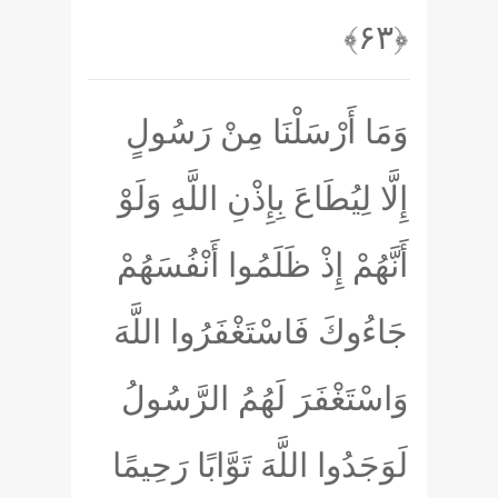
﴿۶۳﴾
وَمَا أَرْسَلْنَا مِنْ رَسُولٍ
إِلَّا لِيُطَاعَ بِإِذْنِ اللَّهِ وَلَوْ
أَنَّهُمْ إِذْ ظَلَمُوا أَنْفُسَهُمْ
جَاءُوكَ فَاسْتَغْفَرُوا اللَّهَ
وَاسْتَغْفَرَ لَهُمُ الرَّسُولُ
لَوَجَدُوا اللَّهَ تَوَّابًا رَحِيمًا