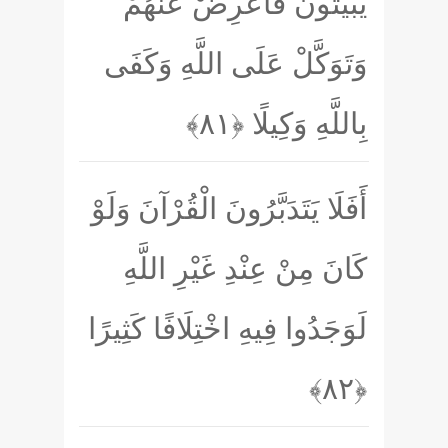
يُبَيِّتُونَ فَأَعْرِضْ عَنْهُمْ
وَتَوَكَّلْ عَلَى اللَّهِ وَكَفَى
بِاللَّهِ وَكِيلًا
﴿۸۱﴾
أَفَلَا يَتَدَبَّرُونَ الْقُرْآنَ وَلَوْ
كَانَ مِنْ عِنْدِ غَيْرِ اللَّهِ
لَوَجَدُوا فِيهِ اخْتِلَافًا كَثِيرًا
﴿۸۲﴾