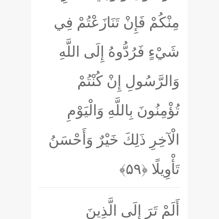
مِنْكُمْ فَإِنْ تَنَازَعْتُمْ فِي
شَيْءٍ فَرُدُّوهُ إِلَى اللَّهِ
وَالرَّسُولِ إِنْ كُنْتُمْ
تُؤْمِنُونَ بِاللَّهِ وَالْيَوْمِ
الْآخِرِ ذَلِكَ خَيْرٌ وَأَحْسَنُ
تَأْوِيلًا
﴿۵۹﴾
أَلَمْ تَرَ إِلَى الَّذِينَ