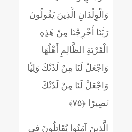
وَالْوِلْدَانِ الَّذِينَ يَقُولُونَ
رَبَّنَا أَخْرِجْنَا مِنْ هَذِهِ
الْقَرْيَةِ الظَّالِمِ أَهْلُهَا
وَاجْعَلْ لَنَا مِنْ لَدُنْكَ وَلِيًّا
وَاجْعَلْ لَنَا مِنْ لَدُنْكَ
نَصِيرًا
﴿۷۵﴾
الَّذِينَ آمَنُوا يُقَاتِلُونَ فِي