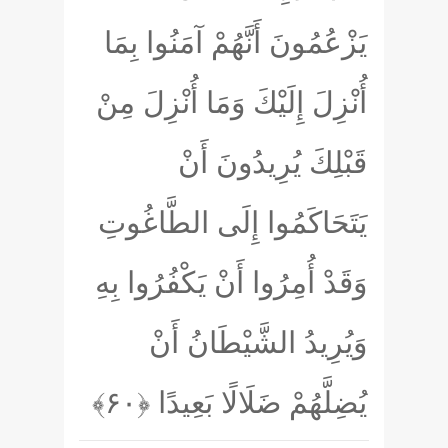
يَزْعُمُونَ أَنَّهُمْ آمَنُوا بِمَا
أُنْزِلَ إِلَيْكَ وَمَا أُنْزِلَ مِنْ
قَبْلِكَ يُرِيدُونَ أَنْ
يَتَحَاكَمُوا إِلَى الطَّاغُوتِ
وَقَدْ أُمِرُوا أَنْ يَكْفُرُوا بِهِ
وَيُرِيدُ الشَّيْطَانُ أَنْ
يُضِلَّهُمْ ضَلَالًا بَعِيدًا
﴿۶۰﴾