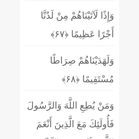
وَإِذًا لَآتَيْنَاهُمْ مِنْ لَدُنَّا
أَجْرًا عَظِيمًا
﴿۶۷﴾
وَلَهَدَيْنَاهُمْ صِرَاطًا
مُسْتَقِيمًا
﴿۶۸﴾
وَمَنْ يُطِعِ اللَّهَ وَالرَّسُولَ
فَأُولَئِكَ مَعَ الَّذِينَ أَنْعَمَ