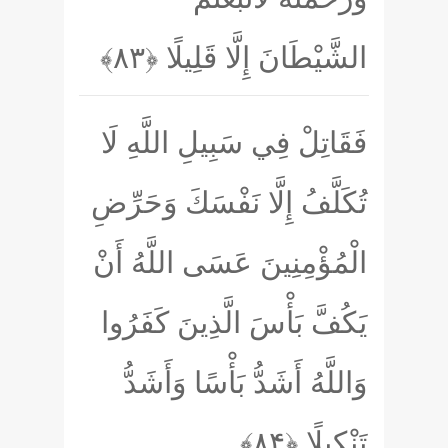
الشَّيْطَانَ إِلَّا قَلِيلًا
﴿۸۳﴾
فَقَاتِلْ فِي سَبِيلِ اللَّهِ لَا
تُكَلَّفُ إِلَّا نَفْسَكَ وَحَرِّضِ
الْمُؤْمِنِينَ عَسَى اللَّهُ أَنْ
يَكُفَّ بَأْسَ الَّذِينَ كَفَرُوا
وَاللَّهُ أَشَدُّ بَأْسًا وَأَشَدُّ
تَنْكِيلًا
﴿۸۴﴾