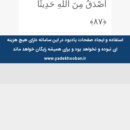
أَصْدَقُ مِنَ اللَّهِ حَدِيثًا
﴿۸۷﴾
استفاده و ایجاد صفحات یادبود در این سامانه دارای هیچ هزینه
ای نبوده و نخواهد بود و برای همیشه رایگان خواهد ماند
www.yadekhooban.ir