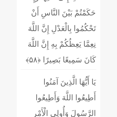
حَكَمْتُمْ بَيْنَ النَّاسِ أَنْ
تَحْكُمُوا بِالْعَدْلِ إِنَّ اللَّهَ
نِعِمَّا يَعِظُكُمْ بِهِ إِنَّ اللَّهَ
كَانَ سَمِيعًا بَصِيرًا
﴿۵۸﴾
يَا أَيُّهَا الَّذِينَ آمَنُوا
أَطِيعُوا اللَّهَ وَأَطِيعُوا
الرَّسُولَ وَأُولِي الْأَمْرِ