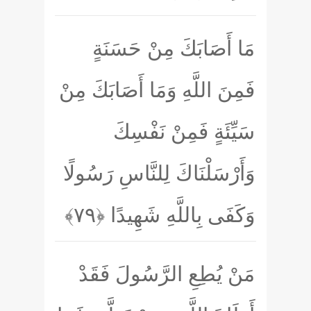
مَا أَصَابَكَ مِنْ حَسَنَةٍ
فَمِنَ اللَّهِ وَمَا أَصَابَكَ مِنْ
سَيِّئَةٍ فَمِنْ نَفْسِكَ
وَأَرْسَلْنَاكَ لِلنَّاسِ رَسُولًا
وَكَفَى بِاللَّهِ شَهِيدًا
﴿۷۹﴾
مَنْ يُطِعِ الرَّسُولَ فَقَدْ