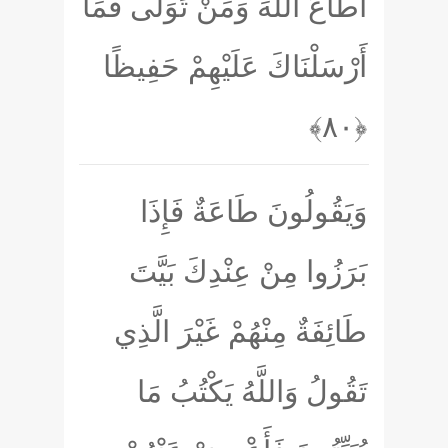
أَطَاعَ اللَّهَ وَمَنْ تَوَلَّى فَمَا
أَرْسَلْنَاكَ عَلَيْهِمْ حَفِيظًا
﴿۸۰﴾
وَيَقُولُونَ طَاعَةٌ فَإِذَا
بَرَزُوا مِنْ عِنْدِكَ بَيَّتَ
طَائِفَةٌ مِنْهُمْ غَيْرَ الَّذِي
تَقُولُ وَاللَّهُ يَكْتُبُ مَا