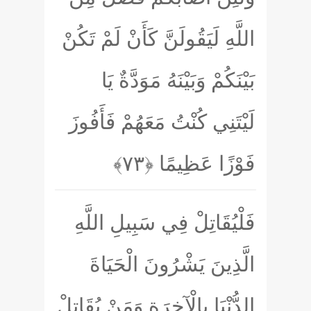
اللَّهِ لَيَقُولَنَّ كَأَنْ لَمْ تَكُنْ
بَيْنَكُمْ وَبَيْنَهُ مَوَدَّةٌ يَا
لَيْتَنِي كُنْتُ مَعَهُمْ فَأَفُوزَ
فَوْزًا عَظِيمًا
﴿۷۳﴾
فَلْيُقَاتِلْ فِي سَبِيلِ اللَّهِ
الَّذِينَ يَشْرُونَ الْحَيَاةَ
الدُّنْيَا بِالْآخِرَةِ وَمَنْ يُقَاتِلْ