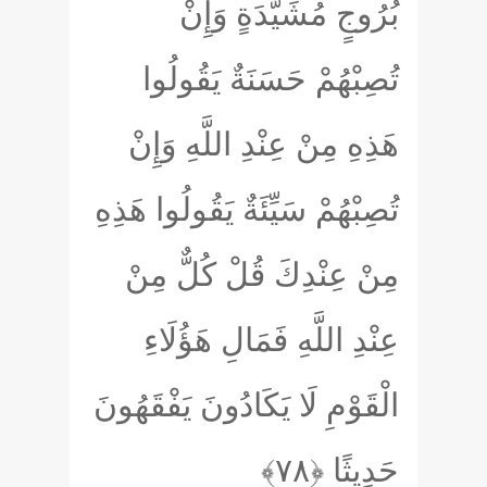
بُرُوجٍ مُشَيَّدَةٍ وَإِنْ
تُصِبْهُمْ حَسَنَةٌ يَقُولُوا
هَذِهِ مِنْ عِنْدِ اللَّهِ وَإِنْ
تُصِبْهُمْ سَيِّئَةٌ يَقُولُوا هَذِهِ
مِنْ عِنْدِكَ قُلْ كُلٌّ مِنْ
عِنْدِ اللَّهِ فَمَالِ هَؤُلَاءِ
الْقَوْمِ لَا يَكَادُونَ يَفْقَهُونَ
حَدِيثًا
﴿۷۸﴾