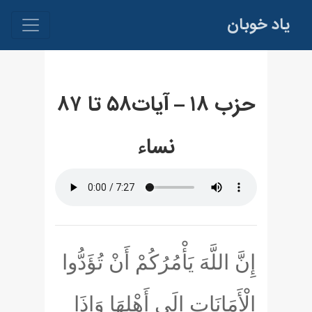
یاد خوبان
حزب ۱۸ – آيات۵۸ تا ۸۷
نساء
إِنَّ اللَّهَ يَأْمُرُكُمْ أَنْ تُؤَدُّوا
الْأَمَانَاتِ إِلَى أَهْلِهَا وَإِذَا