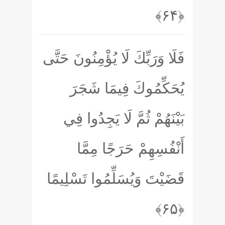
﴿۶۴﴾
فَلَا وَرَبِّكَ لَا يُؤْمِنُونَ حَتَّى
يُحَكِّمُوكَ فِيمَا شَجَرَ
بَيْنَهُمْ ثُمَّ لَا يَجِدُوا فِي
أَنْفُسِهِمْ حَرَجًا مِمَّا
قَضَيْتَ وَيُسَلِّمُوا تَسْلِيمًا
﴿۶۵﴾