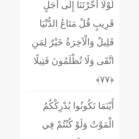
لَوْلَا أَخَّرْتَنَا إِلَى أَجَلٍ
قَرِيبٍ قُلْ مَتَاعُ الدُّنْيَا
قَلِيلٌ وَالْآخِرَةُ خَيْرٌ لِمَنِ
اتَّقَى وَلَا تُظْلَمُونَ فَتِيلًا
﴿۷۷﴾
أَيْنَمَا تَكُونُوا يُدْرِكْكُمُ
الْمَوْتُ وَلَوْ كُنْتُمْ فِي