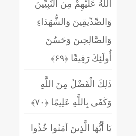
اللَّهُ عَلَيْهِمْ مِنَ النَّبِيِّينَ
وَالصِّدِّيقِينَ وَالشُّهَدَاءِ
وَالصَّالِحِينَ وَحَسُنَ
أُولَئِكَ رَفِيقًا
﴿۶۹﴾
ذَلِكَ الْفَضْلُ مِنَ اللَّهِ
وَكَفَى بِاللَّهِ عَلِيمًا
﴿۷۰﴾
يَا أَيُّهَا الَّذِينَ آمَنُوا خُذُوا