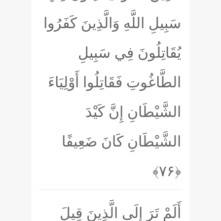
سَبِيلِ اللَّهِ وَالَّذِينَ كَفَرُوا
يُقَاتِلُونَ فِي سَبِيلِ
الطَّاغُوتِ فَقَاتِلُوا أَوْلِيَاءَ
الشَّيْطَانِ إِنَّ كَيْدَ
الشَّيْطَانِ كَانَ ضَعِيفًا
﴿۷۶﴾
أَلَمْ تَرَ إِلَى الَّذِينَ قِيلَ