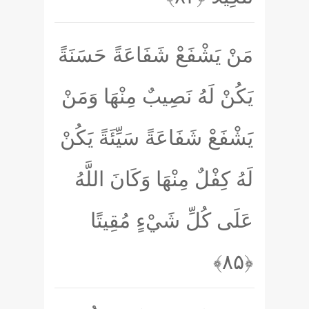
مَنْ يَشْفَعْ شَفَاعَةً حَسَنَةً
يَكُنْ لَهُ نَصِيبٌ مِنْهَا وَمَنْ
يَشْفَعْ شَفَاعَةً سَيِّئَةً يَكُنْ
لَهُ كِفْلٌ مِنْهَا وَكَانَ اللَّهُ
عَلَى كُلِّ شَيْءٍ مُقِيتًا
﴿۸۵﴾