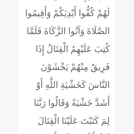
لَهُمْ كُفُّوا أَيْدِيَكُمْ وَأَقِيمُوا
الصَّلَاةَ وَآتُوا الزَّكَاةَ فَلَمَّا
كُتِبَ عَلَيْهِمُ الْقِتَالُ إِذَا
فَرِيقٌ مِنْهُمْ يَخْشَوْنَ
النَّاسَ كَخَشْيَةِ اللَّهِ أَوْ
أَشَدَّ خَشْيَةً وَقَالُوا رَبَّنَا
لِمَ كَتَبْتَ عَلَيْنَا الْقِتَالَ