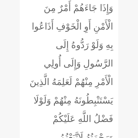
وَإِذَا جَاءَهُمْ أَمْرٌ مِنَ
الْأَمْنِ أَوِ الْخَوْفِ أَذَاعُوا
بِهِ وَلَوْ رَدُّوهُ إِلَى
الرَّسُولِ وَإِلَى أُولِي
الْأَمْرِ مِنْهُمْ لَعَلِمَهُ الَّذِينَ
يَسْتَنْبِطُونَهُ مِنْهُمْ وَلَوْلَا
فَضْلُ اللَّهِ عَلَيْكُمْ
وَرَحْمَتُهُ لَاتَّبَعْتُمُ