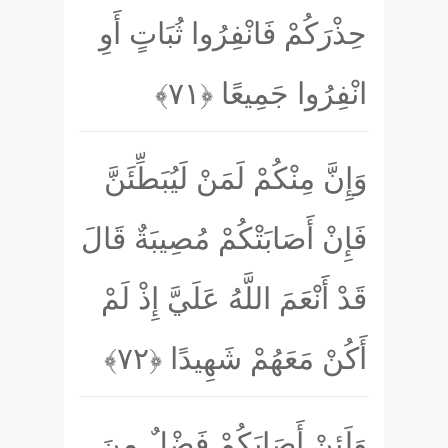
حِذْرَكُمْ فَانْفِرُوا ثُبَاتٍ أَوِ
انْفِرُوا جَمِيعًا
﴿۷۱﴾
وَإِنَّ مِنْكُمْ لَمَنْ لَيُبَطِّئَنَّ
فَإِنْ أَصَابَتْكُمْ مُصِيبَةٌ قَالَ
قَدْ أَنْعَمَ اللَّهُ عَلَيَّ إِذْ لَمْ
أَكُنْ مَعَهُمْ شَهِيدًا
﴿۷۲﴾
وَلَئِنْ أَصَابَكُمْ فَضْلٌ مِنَ