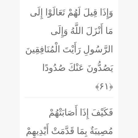
وَإِذَا قِيلَ لَهُمْ تَعَالَوْا إِلَى
مَا أَنْزَلَ اللَّهُ وَإِلَى
الرَّسُولِ رَأَيْتَ الْمُنَافِقِينَ
يَصُدُّونَ عَنْكَ صُدُودًا
﴿۶۱﴾
فَكَيْفَ إِذَا أَصَابَتْهُمْ
مُصِيبَةٌ بِمَا قَدَّمَتْ أَيْدِيهِمْ