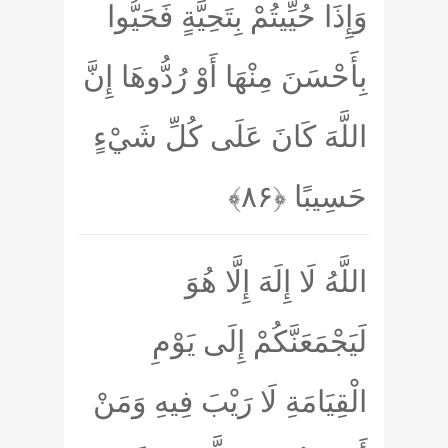
وَإِذَا حُيِّيتُمْ بِتَحِيَّةٍ فَحَيُّوا
بِأَحْسَنَ مِنْهَا أَوْ رُدُّوهَا إِنَّ
اللَّهَ كَانَ عَلَى كُلِّ شَيْءٍ
حَسِيبًا
﴿۸۶﴾
اللَّهُ لَا إِلَهَ إِلَّا هُوَ
لَيَجْمَعَنَّكُمْ إِلَى يَوْمِ
الْقِيَامَةِ لَا رَيْبَ فِيهِ وَمَنْ