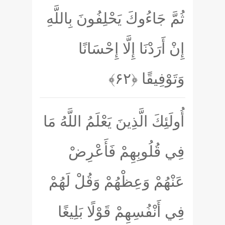
ثُمَّ جَاءُوكَ يَحْلِفُونَ بِاللَّهِ
إِنْ أَرَدْنَا إِلَّا إِحْسَانًا
وَتَوْفِيقًا
﴿۶۲﴾
أُولَئِكَ الَّذِينَ يَعْلَمُ اللَّهُ مَا
فِي قُلُوبِهِمْ فَأَعْرِضْ
عَنْهُمْ وَعِظْهُمْ وَقُلْ لَهُمْ
فِي أَنْفُسِهِمْ قَوْلًا بَلِيغًا