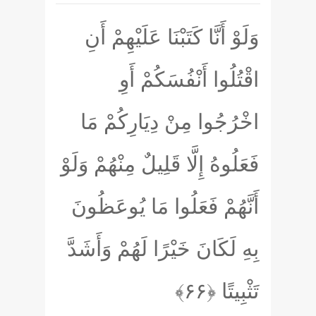
وَلَوْ أَنَّا كَتَبْنَا عَلَيْهِمْ أَنِ
اقْتُلُوا أَنْفُسَكُمْ أَوِ
اخْرُجُوا مِنْ دِيَارِكُمْ مَا
فَعَلُوهُ إِلَّا قَلِيلٌ مِنْهُمْ وَلَوْ
أَنَّهُمْ فَعَلُوا مَا يُوعَظُونَ
بِهِ لَكَانَ خَيْرًا لَهُمْ وَأَشَدَّ
تَثْبِيتًا
﴿۶۶﴾