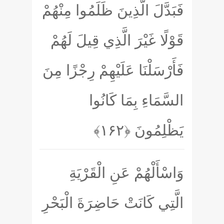
فَبَدَّلَ الَّذِينَ ظَلَمُوا مِنْهُمْ
قَوْلًا غَيْرَ الَّذِي قِيلَ لَهُمْ
فَأَرْسَلْنَا عَلَيْهِمْ رِجْزًا مِنَ
السَّمَاءِ بِمَا كَانُوا
يَظْلِمُونَ
﴿۱۶۲﴾
وَاسْأَلْهُمْ عَنِ الْقَرْيَةِ
الَّتِي كَانَتْ حَاضِرَةَ الْبَحْرِ