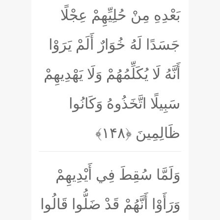
بَعْدِهِ مِنْ حُلِيِّهِمْ عِجْلًا
جَسَدًا لَهُ خُوَارٌ أَلَمْ يَرَوْا
أَنَّهُ لَا يُكَلِّمُهُمْ وَلَا يَهْدِيهِمْ
سَبِيلًا اتَّخَذُوهُ وَكَانُوا
ظَالِمِينَ
﴿۱۴۸﴾
وَلَمَّا سُقِطَ فِي أَيْدِيهِمْ
وَرَأَوْا أَنَّهُمْ قَدْ ضَلُّوا قَالُوا