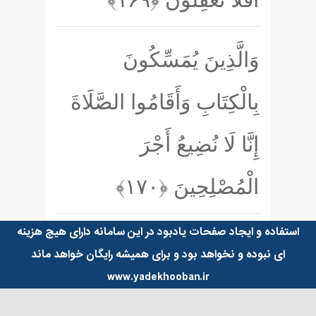
وَالَّذِينَ يُمَسِّكُونَ
بِالْكِتَابِ وَأَقَامُوا الصَّلَاةَ
إِنَّا لَا نُضِيعُ أَجْرَ
الْمُصْلِحِينَ
﴿۱۷۰﴾
استفاده و ایجاد صفحات یادبود در این سامانه دارای هیچ هزینه
ای نبوده و نخواهد بود و برای همیشه رایگان خواهد ماند
www.yadekhooban.ir