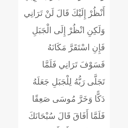
أَنْظُرْ إِلَيْكَ قَالَ لَنْ تَرَانِي
وَلَكِنِ انْظُرْ إِلَى الْجَبَلِ
فَإِنِ اسْتَقَرَّ مَكَانَهُ
فَسَوْفَ تَرَانِي فَلَمَّا
تَجَلَّى رَبُّهُ لِلْجَبَلِ جَعَلَهُ
دَكًّا وَخَرَّ مُوسَى صَعِقًا
فَلَمَّا أَفَاقَ قَالَ سُبْحَانَكَ