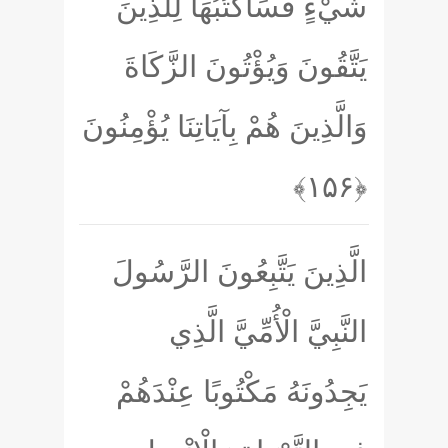
شَيْءٍ فَسَأَكْتُبُهَا لِلَّذِينَ
يَتَّقُونَ وَيُؤْتُونَ الزَّكَاةَ
وَالَّذِينَ هُمْ بِآيَاتِنَا يُؤْمِنُونَ
﴿۱۵۶﴾
الَّذِينَ يَتَّبِعُونَ الرَّسُولَ
النَّبِيَّ الْأُمِّيَّ الَّذِي
يَجِدُونَهُ مَكْتُوبًا عِنْدَهُمْ