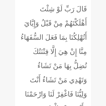
قَالَ رَبِّ لَوْ شِئْتَ
أَهْلَكْتَهُمْ مِنْ قَبْلُ وَإِيَّايَ
أَتُهْلِكُنَا بِمَا فَعَلَ السُّفَهَاءُ
مِنَّا إِنْ هِيَ إِلَّا فِتْنَتُكَ
تُضِلُّ بِهَا مَنْ تَشَاءُ
وَتَهْدِي مَنْ تَشَاءُ أَنْتَ
وَلِيُّنَا فَاغْفِرْ لَنَا وَارْحَمْنَا