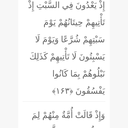
إِذْ يَعْدُونَ فِي السَّبْتِ إِذْ
تَأْتِيهِمْ حِيتَانُهُمْ يَوْمَ
سَبْتِهِمْ شُرَّعًا وَيَوْمَ لَا
يَسْبِتُونَ لَا تَأْتِيهِمْ كَذَلِكَ
نَبْلُوهُمْ بِمَا كَانُوا
يَفْسُقُونَ
﴿۱۶۳﴾
وَإِذْ قَالَتْ أُمَّةٌ مِنْهُمْ لِمَ