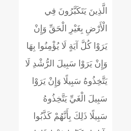
الَّذِينَ يَتَكَبَّرُونَ فِي
الْأَرْضِ بِغَيْرِ الْحَقِّ وَإِنْ
يَرَوْا كُلَّ آيَةٍ لَا يُؤْمِنُوا بِهَا
وَإِنْ يَرَوْا سَبِيلَ الرُّشْدِ لَا
يَتَّخِذُوهُ سَبِيلًا وَإِنْ يَرَوْا
سَبِيلَ الْغَيِّ يَتَّخِذُوهُ
سَبِيلًا ذَلِكَ بِأَنَّهُمْ كَذَّبُوا