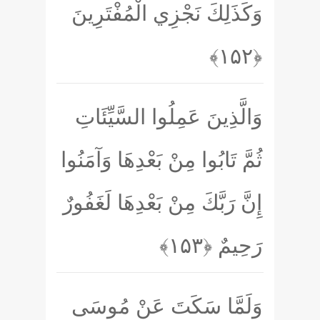
وَكَذَلِكَ نَجْزِي الْمُفْتَرِينَ
﴿۱۵۲﴾
وَالَّذِينَ عَمِلُوا السَّيِّئَاتِ
ثُمَّ تَابُوا مِنْ بَعْدِهَا وَآمَنُوا
إِنَّ رَبَّكَ مِنْ بَعْدِهَا لَغَفُورٌ
رَحِيمٌ
﴿۱۵۳﴾
وَلَمَّا سَكَتَ عَنْ مُوسَى