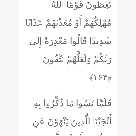
تَعِظُونَ قَوْمًا اللَّهُ
مُهْلِكُهُمْ أَوْ مُعَذِّبُهُمْ عَذَابًا
شَدِيدًا قَالُوا مَعْذِرَةً إِلَى
رَبِّكُمْ وَلَعَلَّهُمْ يَتَّقُونَ
﴿۱۶۴﴾
فَلَمَّا نَسُوا مَا ذُكِّرُوا بِهِ
أَنْجَيْنَا الَّذِينَ يَنْهَوْنَ عَنِ