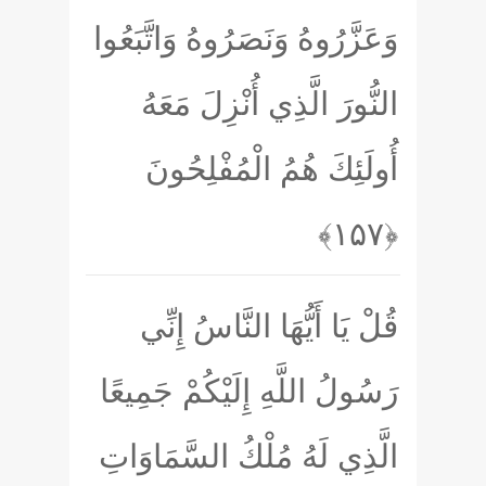
وَعَزَّرُوهُ وَنَصَرُوهُ وَاتَّبَعُوا
النُّورَ الَّذِي أُنْزِلَ مَعَهُ
أُولَئِكَ هُمُ الْمُفْلِحُونَ
﴿۱۵۷﴾
قُلْ يَا أَيُّهَا النَّاسُ إِنِّي
رَسُولُ اللَّهِ إِلَيْكُمْ جَمِيعًا
الَّذِي لَهُ مُلْكُ السَّمَاوَاتِ