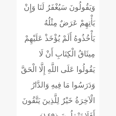
وَيَقُولُونَ سَيُغْفَرُ لَنَا وَإِنْ
يَأْتِهِمْ عَرَضٌ مِثْلُهُ
يَأْخُذُوهُ أَلَمْ يُؤْخَذْ عَلَيْهِمْ
مِيثَاقُ الْكِتَابِ أَنْ لَا
يَقُولُوا عَلَى اللَّهِ إِلَّا الْحَقَّ
وَدَرَسُوا مَا فِيهِ وَالدَّارُ
الْآخِرَةُ خَيْرٌ لِلَّذِينَ يَتَّقُونَ
أَفَلَا تَعْقِلُونَ
﴿۱۶۹﴾