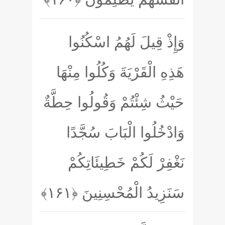
وَإِذْ قِيلَ لَهُمُ اسْكُنُوا
هَذِهِ الْقَرْيَةَ وَكُلُوا مِنْهَا
حَيْثُ شِئْتُمْ وَقُولُوا حِطَّةٌ
وَادْخُلُوا الْبَابَ سُجَّدًا
نَغْفِرْ لَكُمْ خَطِيئَاتِكُمْ
سَنَزِيدُ الْمُحْسِنِينَ
﴿۱۶۱﴾