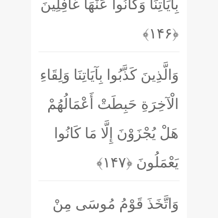
بِآيَاتِنَا وَكَانُوا عَنْهَا غَافِلِينَ
﴿۱۴۶﴾
وَالَّذِينَ كَذَّبُوا بِآيَاتِنَا وَلِقَاءِ
الْآخِرَةِ حَبِطَتْ أَعْمَالُهُمْ
هَلْ يُجْزَوْنَ إِلَّا مَا كَانُوا
يَعْمَلُونَ
﴿۱۴۷﴾
وَاتَّخَذَ قَوْمُ مُوسَى مِنْ