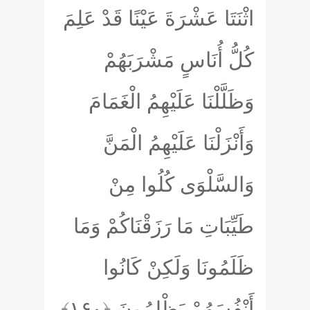
اثْنَتَا عَشْرَةَ عَيْنًا قَدْ عَلِمَ
كُلُّ أُنَاسٍ مَشْرَبَهُمْ
وَظَلَّلْنَا عَلَيْهِمُ الْغَمَامَ
وَأَنْزَلْنَا عَلَيْهِمُ الْمَنَّ
وَالسَّلْوَى كُلُوا مِنْ
طَيِّبَاتِ مَا رَزَقْنَاكُمْ وَمَا
ظَلَمُونَا وَلَكِنْ كَانُوا
أَنْفُسَهُمْ يَظْلِمُونَ
﴿۱۶۰﴾