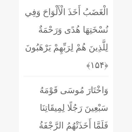
الْغَضَبُ أَخَذَ الْأَلْوَاحَ وَفِي
نُسْخَتِهَا هُدًى وَرَحْمَةٌ
لِلَّذِينَ هُمْ لِرَبِّهِمْ يَرْهَبُونَ
﴿۱۵۴﴾
وَاخْتَارَ مُوسَى قَوْمَهُ
سَبْعِينَ رَجُلًا لِمِيقَاتِنَا
فَلَمَّا أَخَذَتْهُمُ الرَّجْفَةُ