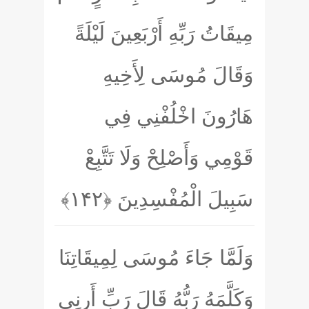
مِيقَاتُ رَبِّهِ أَرْبَعِينَ لَيْلَةً
وَقَالَ مُوسَى لِأَخِيهِ
هَارُونَ اخْلُفْنِي فِي
قَوْمِي وَأَصْلِحْ وَلَا تَتَّبِعْ
سَبِيلَ الْمُفْسِدِينَ
﴿۱۴۲﴾
وَلَمَّا جَاءَ مُوسَى لِمِيقَاتِنَا
وَكَلَّمَهُ رَبُّهُ قَالَ رَبِّ أَرِنِي