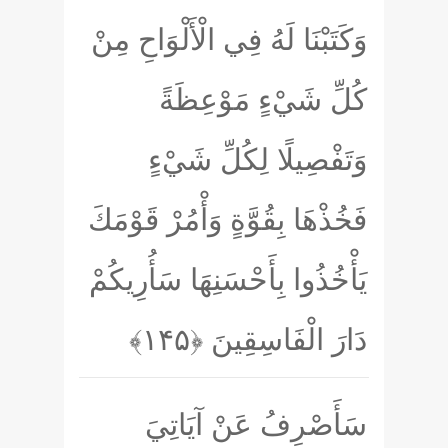
وَكَتَبْنَا لَهُ فِي الْأَلْوَاحِ مِنْ
كُلِّ شَيْءٍ مَوْعِظَةً
وَتَفْصِيلًا لِكُلِّ شَيْءٍ
فَخُذْهَا بِقُوَّةٍ وَأْمُرْ قَوْمَكَ
يَأْخُذُوا بِأَحْسَنِهَا سَأُرِيكُمْ
دَارَ الْفَاسِقِينَ
﴿۱۴۵﴾
سَأَصْرِفُ عَنْ آيَاتِيَ