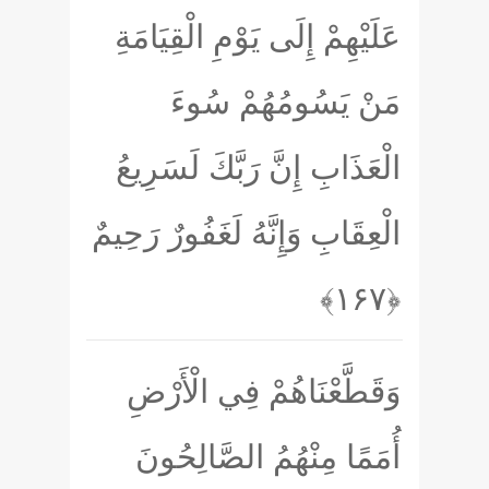
عَلَيْهِمْ إِلَى يَوْمِ الْقِيَامَةِ
مَنْ يَسُومُهُمْ سُوءَ
الْعَذَابِ إِنَّ رَبَّكَ لَسَرِيعُ
الْعِقَابِ وَإِنَّهُ لَغَفُورٌ رَحِيمٌ
﴿۱۶۷﴾
وَقَطَّعْنَاهُمْ فِي الْأَرْضِ
أُمَمًا مِنْهُمُ الصَّالِحُونَ