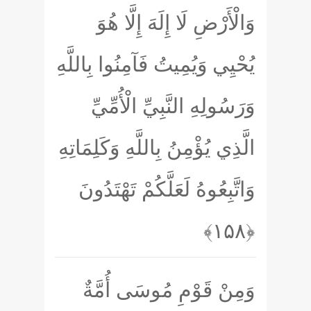
وَالْأَرْضِ لَا إِلَهَ إِلَّا هُوَ
يُحْيِي وَيُمِيتُ فَآمِنُوا بِاللَّهِ
وَرَسُولِهِ النَّبِيِّ الْأُمِّيِّ
الَّذِي يُؤْمِنُ بِاللَّهِ وَكَلِمَاتِهِ
وَاتَّبِعُوهُ لَعَلَّكُمْ تَهْتَدُونَ
﴿۱۵۸﴾
وَمِنْ قَوْمِ مُوسَى أُمَّةٌ