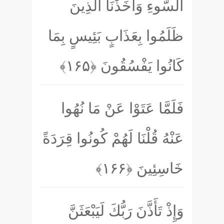
السُّوءِ وَأَخَذْنَا الَّذِينَ
ظَلَمُوا بِعَذَابٍ بَئِيسٍ بِمَا
كَانُوا يَفْسُقُونَ
﴿۱۶۵﴾
فَلَمَّا عَتَوْا عَنْ مَا نُهُوا
عَنْهُ قُلْنَا لَهُمْ كُونُوا قِرَدَةً
خَاسِئِينَ
﴿۱۶۶﴾
وَإِذْ تَأَذَّنَ رَبُّكَ لَيَبْعَثَنَّ