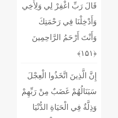
قَالَ رَبِّ اغْفِرْ لِي وَلِأَخِي
وَأَدْخِلْنَا فِي رَحْمَتِكَ
وَأَنْتَ أَرْحَمُ الرَّاحِمِينَ
﴿۱۵۱﴾
إِنَّ الَّذِينَ اتَّخَذُوا الْعِجْلَ
سَيَنَالُهُمْ غَضَبٌ مِنْ رَبِّهِمْ
وَذِلَّةٌ فِي الْحَيَاةِ الدُّنْيَا