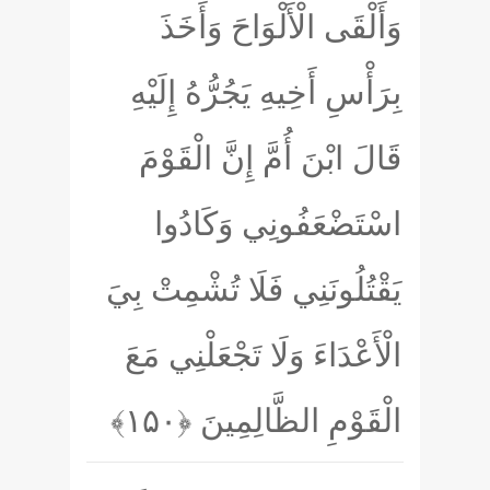
وَأَلْقَى الْأَلْوَاحَ وَأَخَذَ
بِرَأْسِ أَخِيهِ يَجُرُّهُ إِلَيْهِ
قَالَ ابْنَ أُمَّ إِنَّ الْقَوْمَ
اسْتَضْعَفُونِي وَكَادُوا
يَقْتُلُونَنِي فَلَا تُشْمِتْ بِيَ
الْأَعْدَاءَ وَلَا تَجْعَلْنِي مَعَ
الْقَوْمِ الظَّالِمِينَ
﴿۱۵۰﴾