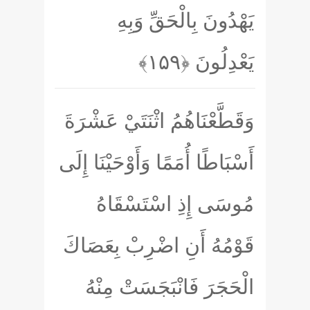
يَهْدُونَ بِالْحَقِّ وَبِهِ
يَعْدِلُونَ
﴿۱۵۹﴾
وَقَطَّعْنَاهُمُ اثْنَتَيْ عَشْرَةَ
أَسْبَاطًا أُمَمًا وَأَوْحَيْنَا إِلَى
مُوسَى إِذِ اسْتَسْقَاهُ
قَوْمُهُ أَنِ اضْرِبْ بِعَصَاكَ
الْحَجَرَ فَانْبَجَسَتْ مِنْهُ