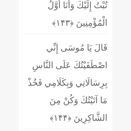
تُبْتُ إِلَيْكَ وَأَنَا أَوَّلُ
الْمُؤْمِنِينَ
﴿۱۴۳﴾
قَالَ يَا مُوسَى إِنِّي
اصْطَفَيْتُكَ عَلَى النَّاسِ
بِرِسَالَاتِي وَبِكَلَامِي فَخُذْ
مَا آتَيْتُكَ وَكُنْ مِنَ
الشَّاكِرِينَ
﴿۱۴۴﴾