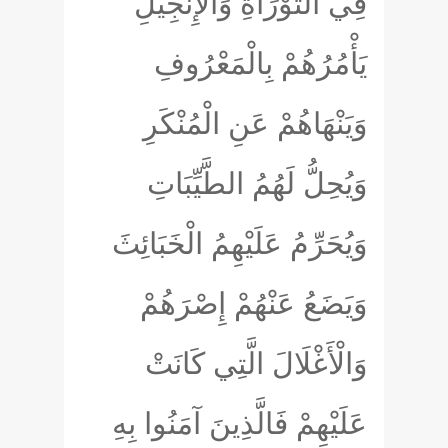
فِي التَّوْرَاةِ وَالْإِنْجِيلِ
يَأْمُرُهُمْ بِالْمَعْرُوفِ
وَيَنْهَاهُمْ عَنِ الْمُنْكَرِ
وَيُحِلُّ لَهُمُ الطَّيِّبَاتِ
وَيُحَرِّمُ عَلَيْهِمُ الْخَبَائِثَ
وَيَضَعُ عَنْهُمْ إِصْرَهُمْ
وَالْأَغْلَالَ الَّتِي كَانَتْ
عَلَيْهِمْ فَالَّذِينَ آمَنُوا بِهِ