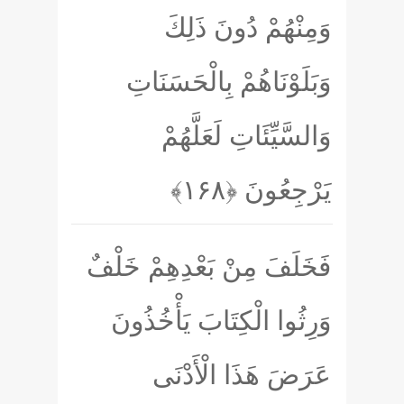
وَمِنْهُمْ دُونَ ذَلِكَ
وَبَلَوْنَاهُمْ بِالْحَسَنَاتِ
وَالسَّيِّئَاتِ لَعَلَّهُمْ
يَرْجِعُونَ
﴿۱۶۸﴾
فَخَلَفَ مِنْ بَعْدِهِمْ خَلْفٌ
وَرِثُوا الْكِتَابَ يَأْخُذُونَ
عَرَضَ هَذَا الْأَدْنَى