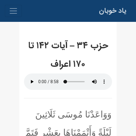
یاد خوبان
حزب ۳۴ – آيات ۱۴۲ تا
۱۷۰ اعراف
وَوَاعَدْنَا مُوسَى ثَلَاثِينَ
لَيْلَةً وَأَتْمَمْنَاهَا بِعَشْرٍ فَتَمَّ