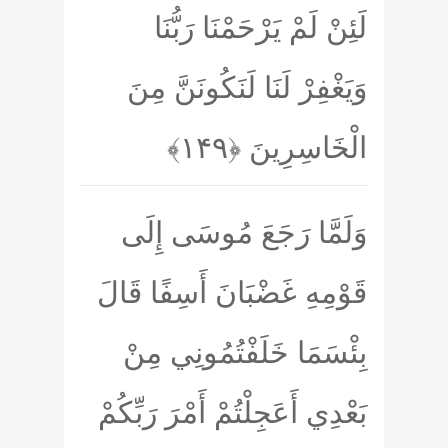
لَئِنْ لَمْ يَرْحَمْنَا رَبُّنَا
وَيَغْفِرْ لَنَا لَنَكُونَنَّ مِنَ
الْخَاسِرِينَ
﴿۱۴۹﴾
وَلَمَّا رَجَعَ مُوسَى إِلَى
قَوْمِهِ غَضْبَانَ أَسِفًا قَالَ
بِئْسَمَا خَلَفْتُمُونِي مِنْ
بَعْدِي أَعَجِلْتُمْ أَمْرَ رَبِّكُمْ