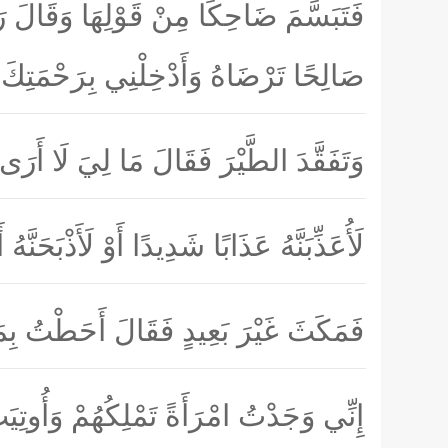
فَتَبَسَّمَ ضَاحِكًا مِنْ قَوْلِهَا وَقَالَ رَ
صَالِحًا تَرْضَاهُ وَأَدْخِلْنِي بِرَحْمَتِ
وَتَفَقَّدَ الطَّيْرَ فَقَالَ مَا لِيَ لَا أَرَى
لَأُعَذِّبَنَّهُ عَذَابًا شَدِيدًا أَوْ لَأَذْبَحَنَّه
فَمَكَثَ غَيْرَ بَعِيدٍ فَقَالَ أَحَطْتُ بِمَا 
إِنِّي وَجَدْتُ امْرَأَةً تَمْلِكُهُمْ وَأُو