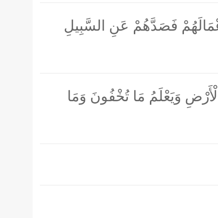
ْمَالَهُمْ فَصَدَّهُمْ عَنِ السَّبِيلِ
ْأَرْضِ وَيَعْلَمُ مَا تُخْفُونَ وَمَا