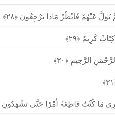
مَّ تَوَلَّ عَنْهُمْ فَانْظُرْ مَاذَا يَرْجِعُونَ
﴿۲۸﴾
يَّ كِتَابٌ كَرِيمٌ
﴿۲۹﴾
ِ الرَّحْمَنِ الرَّحِيمِ
﴿۳۰﴾
﴿
أَمْرِي مَا كُنْتُ قَاطِعَةً أَمْرًا حَتَّى تَشْهَدُونِ