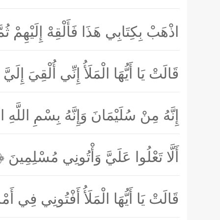
اذْهَبْ بِكِتَابِي هَذَا فَأَلْقِهْ إِلَيْهِمْ ثُ
قَالَتْ يَا أَيُّهَا الْمَلَأُ إِنِّي أُلْقِيَ إِلَ
إِنَّهُ مِنْ سُلَيْمَانَ وَإِنَّهُ بِسْمِ اللَّه
أَلَّا تَعْلُوا عَلَيَّ وَأْتُونِي مُسْلِمِينَ
۳۱﴾
قَالَتْ يَا أَيُّهَا الْمَلَأُ أَفْتُونِي فِي 