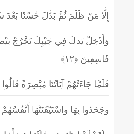
إِلَّا مَنْ ظَلَمَ ثُمَّ بَدَّلَ حُسْنًا بَعْدَ
وَأَدْخِلْ يَدَكَ فِي جَيْبِكَ تَخْرُجْ بَيْض
فَاسِقِينَ
﴿۱۲﴾
فَلَمَّا جَاءَتْهُمْ آيَاتُنَا مُبْصِرَةً قَالُ
وَجَحَدُوا بِهَا وَاسْتَيْقَنَتْهَا أَنْفُسُهُم