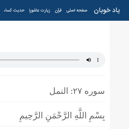
یاد خوبان
صفحه اصلی
قرآن
زیارت عاشورا
حدیث کساء
سوره ۲۷: النمل
بِسْمِ اللَّهِ الرَّحْمَنِ الرَّحِيمِ