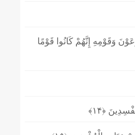
نَ وَقَوْمِهِ إِنَّهُمْ كَانُوا قَوْمًا
ْمُفْسِدِينَ
﴿۱۴﴾