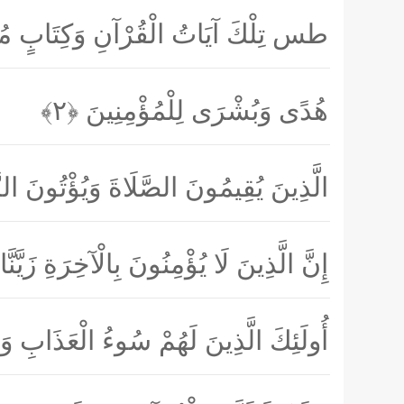
طس تِلْكَ آيَاتُ الْقُرْآنِ وَكِتَابٍ مُ
هُدًى وَبُشْرَى لِلْمُؤْمِنِينَ
﴿۲﴾
الَّذِينَ يُقِيمُونَ الصَّلَاةَ وَيُؤْتُونَ ال
إِنَّ الَّذِينَ لَا يُؤْمِنُونَ بِالْآخِرَةِ زَيَّن
أُولَئِكَ الَّذِينَ لَهُمْ سُوءُ الْعَذَابِ 