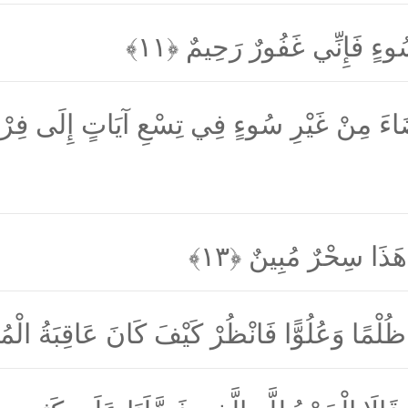
 سُوءٍ فَإِنِّي غَفُورٌ رَحِيمٌ
﴿۱۱﴾
َاءَ مِنْ غَيْرِ سُوءٍ فِي تِسْعِ آيَاتٍ إِلَى فِرْعَوْ
وا هَذَا سِحْرٌ مُبِينٌ
﴿۱۳﴾
ْ ظُلْمًا وَعُلُوًّا فَانْظُرْ كَيْفَ كَانَ عَاقِبَةُ ال