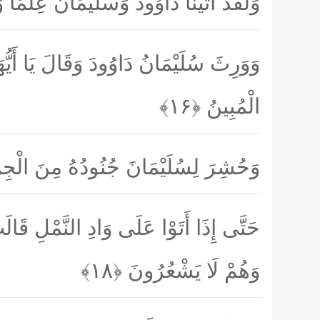
وَلَقَدْ آتَيْنَا دَاوُودَ وَسُلَيْمَانَ عِلْمًا 
وَوَرِثَ سُلَيْمَانُ دَاوُودَ وَقَالَ يَا أَيُّ
الْمُبِينُ
﴿۱۶﴾
وَحُشِرَ لِسُلَيْمَانَ جُنُودُهُ مِنَ الْجِن
حَتَّى إِذَا أَتَوْا عَلَى وَادِ النَّمْلِ قَالَت
وَهُمْ لَا يَشْعُرُونَ
﴿۱۸﴾