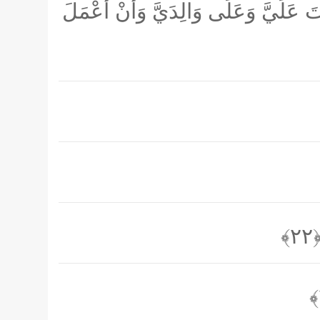
تَ عَلَيَّ وَعَلَى وَالِدَيَّ وَأَنْ أَعْمَلَ
﴿۲۲