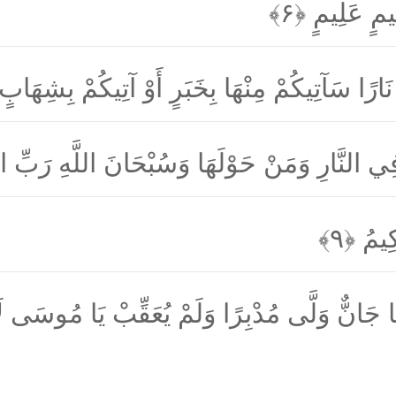
ِيمٍ عَلِيمٍ
﴿۶﴾
َارًا سَآتِيكُمْ مِنْهَا بِخَبَرٍ أَوْ آتِيكُمْ بِشِهَا
ي النَّارِ وَمَنْ حَوْلَهَا وَسُبْحَانَ اللَّهِ رَبِّ ا
َكِيمُ
﴿۹﴾
َّهَا جَانٌّ وَلَّى مُدْبِرًا وَلَمْ يُعَقِّبْ يَا مُوسَى 