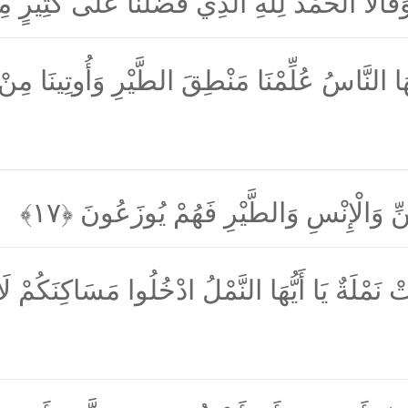
وَقَالَا الْحَمْدُ لِلَّهِ الَّذِي فَضَّلَنَا عَلَى كَثِيرٍ 
هَا النَّاسُ عُلِّمْنَا مَنْطِقَ الطَّيْرِ وَأُوتِينَا مِن
ِّ وَالْإِنْسِ وَالطَّيْرِ فَهُمْ يُوزَعُونَ
﴿۱۷﴾
ْ نَمْلَةٌ يَا أَيُّهَا النَّمْلُ ادْخُلُوا مَسَاكِنَكُمْ ل