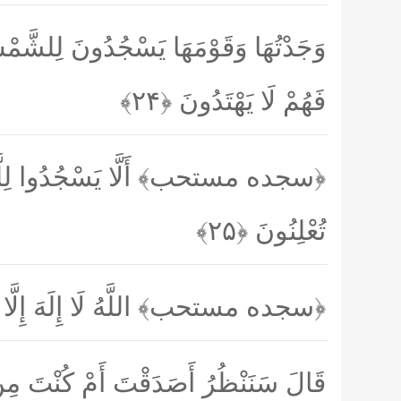
وَجَدْتُهَا وَقَوْمَهَا يَسْجُدُونَ لِلشَّمْس
فَهُمْ لَا يَهْتَدُونَ
﴿۲۴﴾
﴿سجده مستحب﴾
أَلَّا يَسْجُدُوا لِ
تُعْلِنُونَ
﴿۲۵﴾
﴿سجده مستحب﴾
اللَّهُ لَا إِلَهَ إِ
قَالَ سَنَنْظُرُ أَصَدَقْتَ أَمْ كُنْتَ مِن