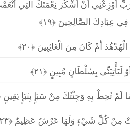
بِّ أَوْزِعْنِي أَنْ أَشْكُرَ نِعْمَتَكَ الَّتِي أَنْعَمْ
كَ فِي عِبَادِكَ الصَّالِحِينَ
﴿۱۹﴾
 الْهُدْهُدَ أَمْ كَانَ مِنَ الْغَائِبِينَ
﴿۲۰﴾
ُ أَوْ لَيَأْتِيَنِّي بِسُلْطَانٍ مُبِينٍ
﴿۲۱﴾
لَمْ تُحِطْ بِهِ وَجِئْتُكَ مِنْ سَبَإٍ بِنَبَإٍ يَقِينٍ
﴾
تِيَتْ مِنْ كُلِّ شَيْءٍ وَلَهَا عَرْشٌ عَظِيمٌ
﴿۲۳﴾