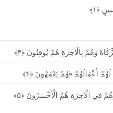
بِينٍ
﴿۱﴾
زَّكَاةَ وَهُمْ بِالْآخِرَةِ هُمْ يُوقِنُونَ
﴿۳﴾
َّا لَهُمْ أَعْمَالَهُمْ فَهُمْ يَعْمَهُونَ
﴿۴﴾
وَهُمْ فِي الْآخِرَةِ هُمُ الْأَخْسَرُونَ
﴿۵﴾