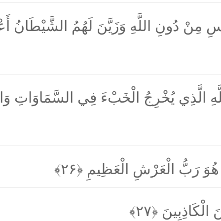
ِ مِنْ دُونِ اللَّهِ وَزَيَّنَ لَهُمُ الشَّيْطَانُ أَع
لَّهِ الَّذِي يُخْرِجُ الْخَبْءَ فِي السَّمَاوَاتِ وَال
لَّا هُوَ رَبُّ الْعَرْشِ الْعَظِيمِ
﴿۲۶﴾
َ الْكَاذِبِينَ
﴿۲۷﴾