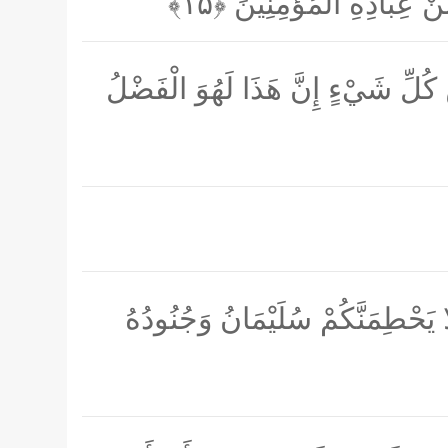
مِنْ عِبَادِهِ الْمُؤْمِنِينَ
﴿۱۵﴾
ْ كُلِّ شَيْءٍ إِنَّ هَذَا لَهُوَ الْفَضْلُ
َا يَحْطِمَنَّكُمْ سُلَيْمَانُ وَجُنُودُهُ