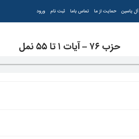
آل یاسین
حمایت از ما
تماس باما
ثبت نام
ورود
حزب ۷۶ – آيات ۱ تا ۵۵ نمل