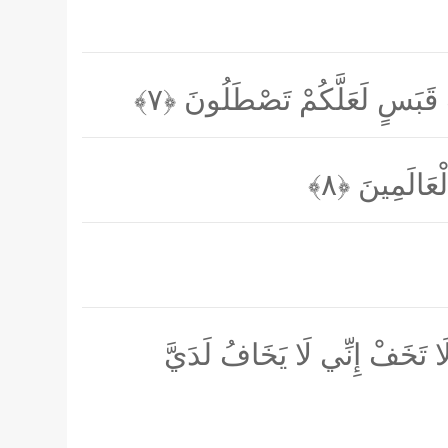
بٍ قَبَسٍ لَعَلَّكُمْ تَصْطَلُونَ
﴿۷﴾
لْعَالَمِينَ
﴿۸﴾
لَا تَخَفْ إِنِّي لَا يَخَافُ لَدَيَّ