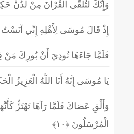
وَإِنَّكَ لَتُلَقَّى الْقُرْآنَ مِنْ لَدُنْ حَك
إِذْ قَالَ مُوسَى لِأَهْلِهِ إِنِّي آنَسْتُ ن
فَلَمَّا جَاءَهَا نُودِيَ أَنْ بُورِكَ مَنْ فِ
يَا مُوسَى إِنَّهُ أَنَا اللَّهُ الْعَزِيزُ الْح
وَأَلْقِ عَصَاكَ فَلَمَّا رَآهَا تَهْتَزُّ كَأَن
الْمُرْسَلُونَ
﴿۱۰﴾