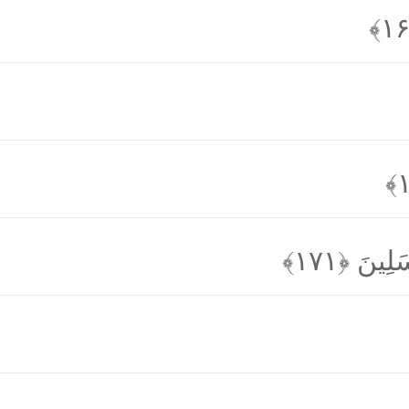
ْسَلِينَ
﴿۱۷۱﴾