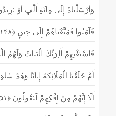
وَأَرْسَلْنَاهُ إِلَى مِائَةِ أَلْفٍ أَوْ يَزِيد
فَآمَنُوا فَمَتَّعْنَاهُمْ إِلَى حِينٍ
﴿۱۴۸﴾
فَاسْتَفْتِهِمْ أَلِرَبِّكَ الْبَنَاتُ وَلَهُمُ ال
أَمْ خَلَقْنَا الْمَلَائِكَةَ إِنَاثًا وَهُمْ شَا
أَلَا إِنَّهُمْ مِنْ إِفْكِهِمْ لَيَقُولُونَ
﴿۱۵۱﴾