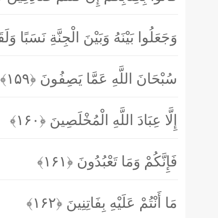
وَجَعَلُوا بَيْنَهُ وَبَيْنَ الْجِنَّةِ نَسَبًا وَ
سُبْحَانَ اللَّهِ عَمَّا يَصِفُونَ
﴿۱۵۹﴾
إِلَّا عِبَادَ اللَّهِ الْمُخْلَصِينَ
﴿۱۶۰﴾
فَإِنَّكُمْ وَمَا تَعْبُدُونَ
﴿۱۶۱﴾
مَا أَنْتُمْ عَلَيْهِ بِفَاتِنِينَ
﴿۱۶۲﴾