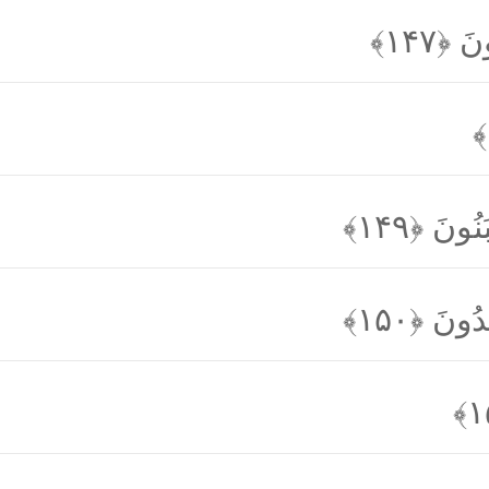
ُونَ
﴿۱۴۷﴾
ْبَنُونَ
﴿۱۴۹﴾
هِدُونَ
﴿۱۵۰﴾