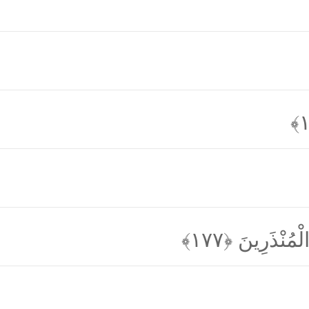
لْمُنْذَرِينَ
﴿۱۷۷﴾