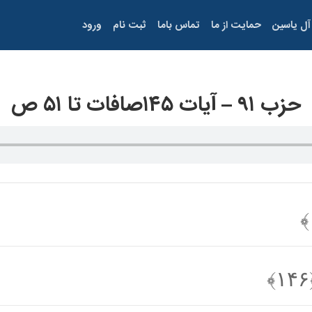
آل یاسین
حمایت از ما
تماس باما
ثبت نام
ورود
حزب ۹۱ – آيات ۱۴۵صافات تا ۵۱ ص
﴿