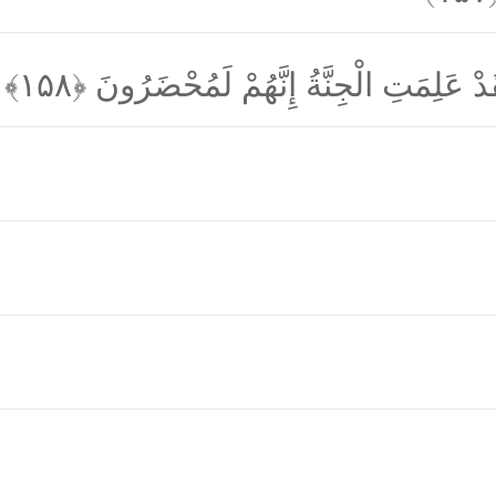
لَقَدْ عَلِمَتِ الْجِنَّةُ إِنَّهُمْ لَمُحْضَرُونَ
﴿۱۵۸﴾