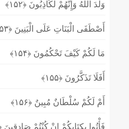
وَلَدَ اللَّهُ وَإِنَّهُمْ لَكَاذِبُونَ
﴿۱۵۲﴾
أَصْطَفَى الْبَنَاتِ عَلَى الْبَنِينَ
﴿۱۵۳﴾
مَا لَكُمْ كَيْفَ تَحْكُمُونَ
﴿۱۵۴﴾
أَفَلَا تَذَكَّرُونَ
﴿۱۵۵﴾
أَمْ لَكُمْ سُلْطَانٌ مُبِينٌ
﴿۱۵۶﴾
فَأْتُوا بِكِتَابِكُمْ إِنْ كُنْتُمْ صَادِقِينَ
۵۷﴾