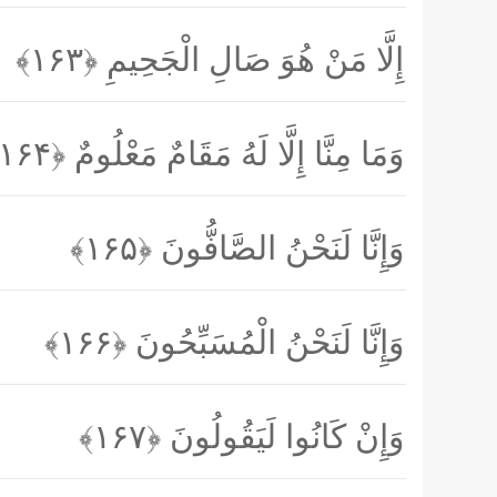
إِلَّا مَنْ هُوَ صَالِ الْجَحِيمِ
﴿۱۶۳﴾
وَمَا مِنَّا إِلَّا لَهُ مَقَامٌ مَعْلُومٌ
﴿۱۶۴﴾
وَإِنَّا لَنَحْنُ الصَّافُّونَ
﴿۱۶۵﴾
وَإِنَّا لَنَحْنُ الْمُسَبِّحُونَ
﴿۱۶۶﴾
وَإِنْ كَانُوا لَيَقُولُونَ
﴿۱۶۷﴾