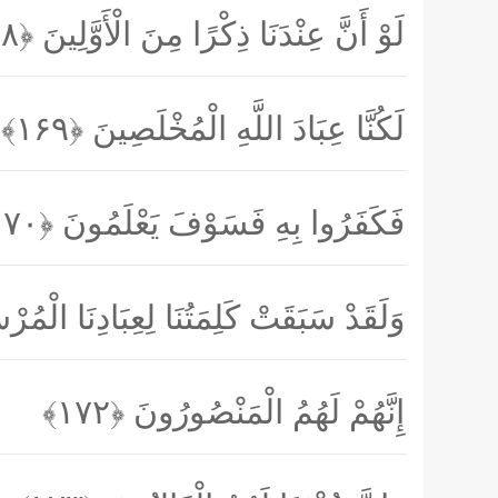
لَوْ أَنَّ عِنْدَنَا ذِكْرًا مِنَ الْأَوَّلِينَ
﴿۱۶۸﴾
لَكُنَّا عِبَادَ اللَّهِ الْمُخْلَصِينَ
﴿۱۶۹﴾
فَكَفَرُوا بِهِ فَسَوْفَ يَعْلَمُونَ
﴿۱۷۰﴾
وَلَقَدْ سَبَقَتْ كَلِمَتُنَا لِعِبَادِنَا الْمُر
إِنَّهُمْ لَهُمُ الْمَنْصُورُونَ
﴿۱۷۲﴾