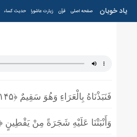
یاد خوبان
صفحه اصلی
قرآن
زیارت عاشورا
حدیث کساء
فَنَبَذْنَاهُ بِالْعَرَاءِ وَهُوَ سَقِيمٌ
﴿۱۴۵﴾
وَأَنْبَتْنَا عَلَيْهِ شَجَرَةً مِنْ يَقْطِينٍ
۱۴۶﴾