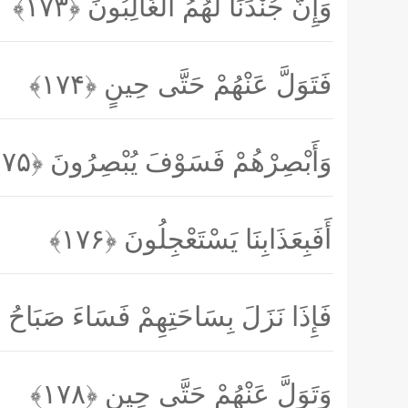
وَإِنَّ جُنْدَنَا لَهُمُ الْغَالِبُونَ
﴿۱۷۳﴾
فَتَوَلَّ عَنْهُمْ حَتَّى حِينٍ
﴿۱۷۴﴾
وَأَبْصِرْهُمْ فَسَوْفَ يُبْصِرُونَ
﴿۱۷۵﴾
أَفَبِعَذَابِنَا يَسْتَعْجِلُونَ
﴿۱۷۶﴾
فَإِذَا نَزَلَ بِسَاحَتِهِمْ فَسَاءَ صَبَاحُ ا
وَتَوَلَّ عَنْهُمْ حَتَّى حِينٍ
﴿۱۷۸﴾