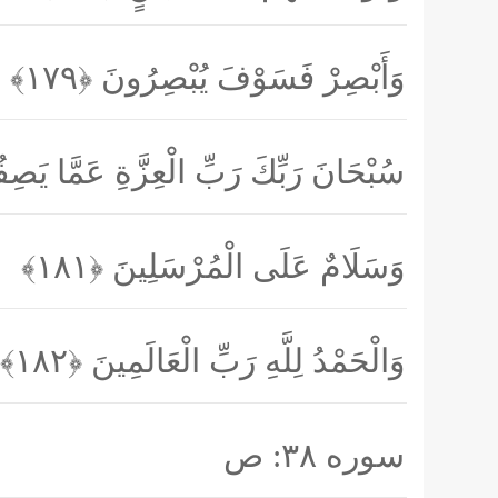
وَأَبْصِرْ فَسَوْفَ يُبْصِرُونَ
﴿۱۷۹﴾
سُبْحَانَ رَبِّكَ رَبِّ الْعِزَّةِ عَمَّا يَص
وَسَلَامٌ عَلَى الْمُرْسَلِينَ
﴿۱۸۱﴾
وَالْحَمْدُ لِلَّهِ رَبِّ الْعَالَمِينَ
﴿۱۸۲﴾
سوره ۳۸: ص